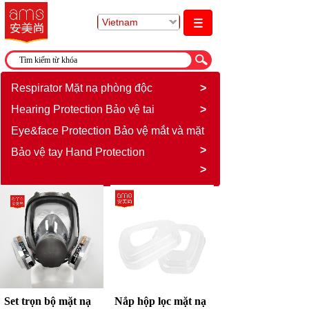
Vietnam
Respirator Mặt nạ phòng độc
>
Hearing Protection Bảo vệ tai
>
Eye&face Protection Bảo vệ mắt và mặt
>
Bảo vệ tay Hand Protection
>
Set trọn bộ mặt nạ
Nắp hộp lọc mặt nạ