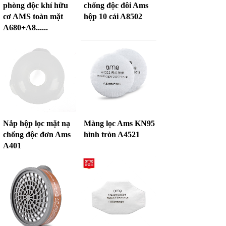
phòng độc khí hữu
chống độc đôi Ams
cơ AMS toàn mặt
hộp 10 cái A8502
A680+A8......
Nắp hộp lọc mặt nạ
Màng lọc Ams KN95
chống độc đơn Ams
hình tròn A4521
A401