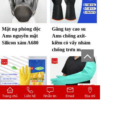
Mặt nạ phòng độc
Găng tay cao su
Ams nguyên mặt
Ams chống axit-
Silicon xám A680
kiềm có vẩy nhám
chống trơn m......
Trang chủ
Liên hệ
Nhắn tin
Email
Địa chỉ
GĂNG TAY CAO
Găng tay Ams
SU SỪNG BÒ AMS
Nitrile chống hóa
ĐA NĂNG CHỐNG
chất 60cm model
AXIT & KIỀM
A511