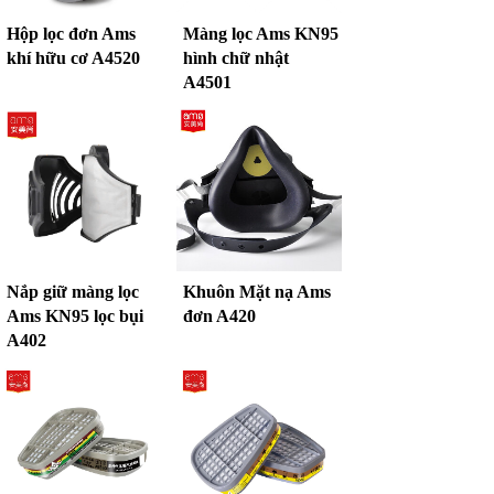
Hộp lọc đơn Ams
Màng lọc Ams KN95
khí hữu cơ A4520
hình chữ nhật
A4501
Nắp giữ màng lọc
Khuôn Mặt nạ Ams
Ams KN95 lọc bụi
đơn A420
A402