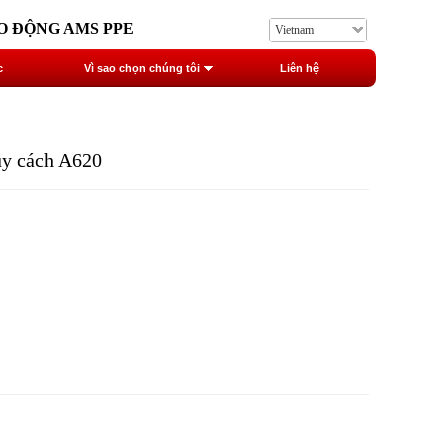
 ĐỘNG AMS PPE
Vietnam
c
Vì sao chọn chúng tôi
Liên hệ
y cách A620