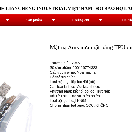
ANCHENG INDUSTRIAL VIỆT NAM - ĐỒ BẢO HỘ LAO
Sản phẩm
Chứng chỉ
Tin tứ
Mặt nạ Ams nửa mặt bằng TPU qu
Thương hiệu: AMS
Số sản phẩm: 100116774323
Cấu trúc mặt nạ: Nửa mặt nạ
Có thể tùy chỉnh
Loại mặt nạ Hộp lọc đôi (bể)
Các loại kích cỡ:Một kích thước
Phương pháp kết nối bộ lọc: Trực tiếp
Vật liệu bìa: Cao su thiên nhiên
Loại bộ lọc: Loại KN95
Chứng nhận bắt buộc CCC: KHÔNG